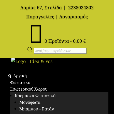
Λαμίας 67, Στυλίδα
|
2238024802
Παραγγελίες
|
Λογαριασμός

0 Προϊόντα
-
0,00
€
Αναζήτηση
προϊόντων
Αρχική
Φωτιστικά
Εσωτερικού Χώρου
Κρεμαστά Φωτιστικά
Μονόφωτα
Μπαμπού – Ρατάν