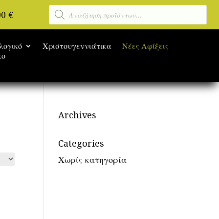
Αναζήτηση
00
€
προϊόντων
λογικό
Χριστουγεννιάτικα
Νέες Αφίξεις
κο
Archives
Categories
Χωρίς κατηγορία