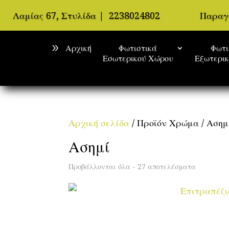
Λαμίας 67, Στυλίδα
|
2238024802
Παραγ
Αρχική
Φωτιστικά
Φωτι
Εσωτερικού Χώρου
Εξωτερι
Αρχική σελίδα
/ Προϊόν Χρώμα / Ασημ
Ασημί
Προβάλλονται όλα - 27 αποτελέσματα
Sorted
by
populari