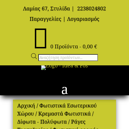
Λαμίας 67, Στυλίδα
|
2238024802
Παραγγελίες
|
Λογαριασμός

0 Προϊόντα
-
0,00
€
Αναζήτηση
προϊόντων
Αρχική
/
Φωτιστικά Εσωτερικού
Χώρου
/
Κρεμαστά Φωτιστικά
/
Δίφωτα - Πολύφωτα
/
Ράγες