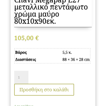
μεταλλικό πεντάφωτο
χρώμα μαύρο
80x10x90εκ.
105,00
€
Βάρος
5,5 κ.
Διαστάσεις
88 × 36 × 28 cm
Φωτιστικό
οροφής
Chavi
Προσθήκη στο καλάθι
Megapap
E27