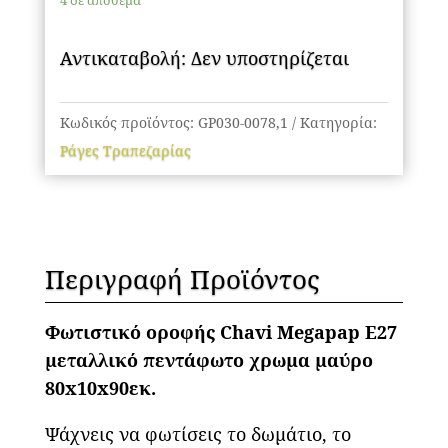
4 σε απόθεμα
μεταλλικό
πεντάφωτο
Αντικαταβολή: Δεν υποστηρίζεται
χρώμα
μαύρο
80x10x90εκ.
Κωδικός προϊόντος:
GP030-0078,1
Κατηγορία:
ποσότητα
Ράγες Τραπεζαρίας
Περιγραφή Προϊόντος
Φωτιστικό οροφής Chavi Megapap E27
μεταλλικό πεντάφωτο χρωμα μαύρο
80x10x90εκ.
Ψάχνεις να φωτίσεις το δωμάτιο, το