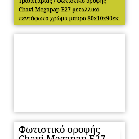
Τραπεζαρίας
/ Φωτιστικό οροφής
Chavi Megapap E27 μεταλλικό
πεντάφωτο χρώμα μαύρο 80x10x90εκ.
Φωτιστικό οροφής
Chavi Megapap E27