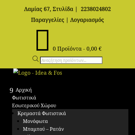
Λαμίας 67, Στυλίδα
|
2238024802
Παραγγελίες
|
Λογαριασμός

0 Προϊόντα
-
0,00
€
Αναζήτηση
προϊόντων
Αρχική
Φωτιστικά
Εσωτερικού Χώρου
Κρεμαστά Φωτιστικά
Μονόφωτα
Μπαμπού – Ρατάν