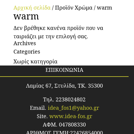
Αρχική σελίδα
/ Προϊόν Χρώμα / warm
warm
Δεν βρέθηκε κανένα προϊόν που να
ταιριάζει με την επιλογή σας.
Archives
Categories
Χωρίς κατηγορία
ΕΠΙΚΟΙΝΩΝΙΑ
Λαμίας 67, Στυλίδα, TK. 35300
Τηλ. 2238024802
Email.
idea_fos1@yahoo.gr
Site.
www.idea-fos.gr
ΑΦΜ. 047808330
ΑΡΙΘΜΟΣ ΓΕΜΗ:22426854000