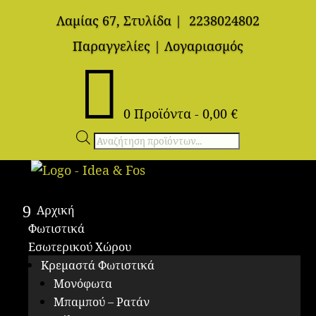
Λαμίας 67, Στυλίδα
|
2238024802
Παραγγελίες
|
Λογαριασμός

0 Προϊόντα
-
0,00
€
Αναζήτηση
προϊόντων
Αρχική
Φωτιστικά
Εσωτερικού Χώρου
Κρεμαστά Φωτιστικά
Μονόφωτα
Μπαμπού – Ρατάν