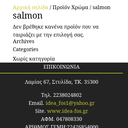
Αρχική σελίδα
/ Προϊόν Χρώμα / salmon
salmon
Δεν βρέθηκε κανένα προϊόν που να
ταιριάζει με την επιλογή σας.
Archives
Categories
Χωρίς κατηγορία
ΕΠΙΚΟΙΝΩΝΙΑ
Λαμίας 67, Στυλίδα, TK. 35300
Τηλ. 2238024802
Email.
idea_fos1@yahoo.gr
Site.
www.idea-fos.gr
ΑΦΜ. 047808330
ΑΡΙΘΜΟΣ ΓΕΜΗ:22426854000