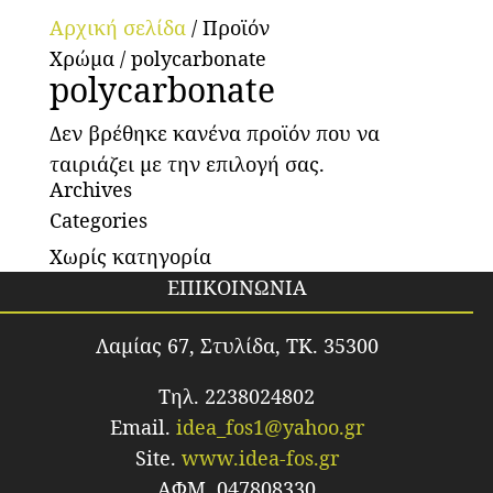
Αρχική σελίδα
/ Προϊόν
Χρώμα / polycarbonate
polycarbonate
Δεν βρέθηκε κανένα προϊόν που να
ταιριάζει με την επιλογή σας.
Archives
Categories
Χωρίς κατηγορία
ΕΠΙΚΟΙΝΩΝΙΑ
Λαμίας 67, Στυλίδα, TK. 35300
Τηλ. 2238024802
Email.
idea_fos1@yahoo.gr
Site.
www.idea-fos.gr
ΑΦΜ. 047808330