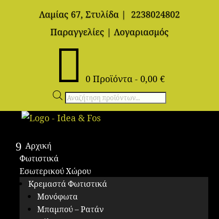
Λαμίας 67, Στυλίδα
|
2238024802
Παραγγελίες
|
Λογαριασμός

0 Προϊόντα
-
0,00
€
Αναζήτηση
προϊόντων
Αρχική
Φωτιστικά
Εσωτερικού Χώρου
Κρεμαστά Φωτιστικά
Μονόφωτα
Μπαμπού – Ρατάν