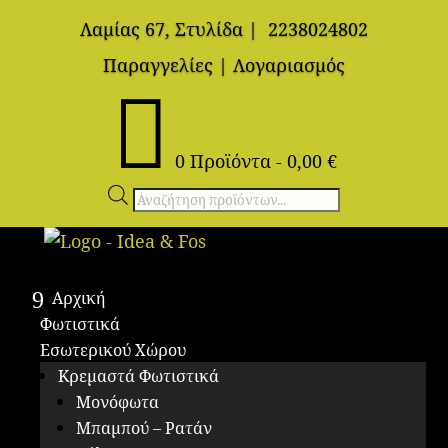
Λαμίας 67, Στυλίδα
|
2238024802
Παραγγελίες
|
Λογαριασμός

0 Προϊόντα
-
0,00
€
Αναζήτηση
προϊόντων
Αρχική
Φωτιστικά
Εσωτερικού Χώρου
Κρεμαστά Φωτιστικά
Μονόφωτα
Μπαμπού – Ρατάν