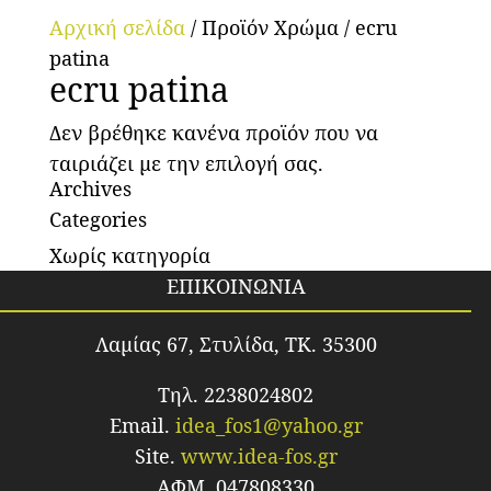
Αρχική σελίδα
/ Προϊόν Χρώμα / ecru
patina
ecru patina
Δεν βρέθηκε κανένα προϊόν που να
ταιριάζει με την επιλογή σας.
Archives
Categories
Χωρίς κατηγορία
ΕΠΙΚΟΙΝΩΝΙΑ
Λαμίας 67, Στυλίδα, TK. 35300
Τηλ. 2238024802
Email.
idea_fos1@yahoo.gr
Site.
www.idea-fos.gr
ΑΦΜ. 047808330