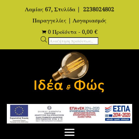
Λαμίας 67, Στυλίδα
|
2238024802
Παραγγελίες
|
Λογαριασμός
0 Προϊόντα
-
0,00
€

Αναζήτηση
προϊόντων