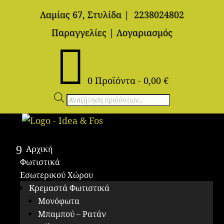
Λαμίας 67, Στυλίδα
|
2238024802
Παραγγελίες
|
Λογαριασμός

0 Προϊόντα
-
0,00
€
Αναζήτηση
προϊόντων
Αρχική
Φωτιστικά
Εσωτερικού Χώρου
Κρεμαστά Φωτιστικά
Μονόφωτα
Μπαμπού – Ρατάν