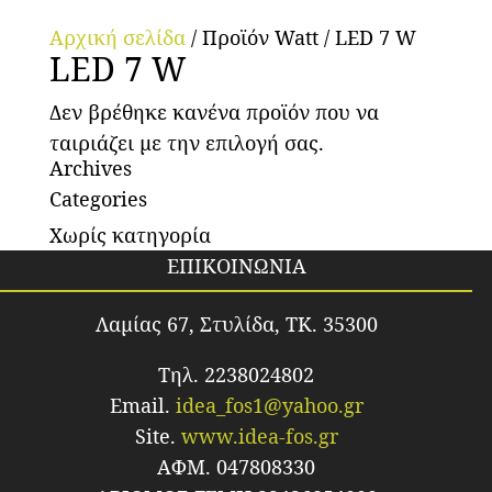
Αρχική σελίδα
/ Προϊόν Watt / LED 7 W
LED 7 W
Δεν βρέθηκε κανένα προϊόν που να
ταιριάζει με την επιλογή σας.
Archives
Categories
Χωρίς κατηγορία
ΕΠΙΚΟΙΝΩΝΙΑ
Λαμίας 67, Στυλίδα, TK. 35300
Τηλ. 2238024802
Email.
idea_fos1@yahoo.gr
Site.
www.idea-fos.gr
ΑΦΜ. 047808330