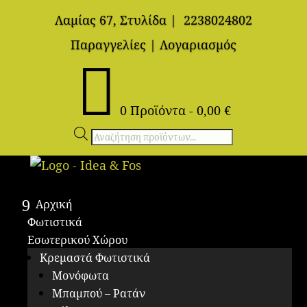
Λαμίας 67, Στυλίδα
|
2238024802
Παραγγελίες
|
Λογαριασμός

0 Προϊόντα
-
0,00
€
Αναζήτηση
προϊόντων
Αρχική
Φωτιστικά
Εσωτερικού Χώρου
Κρεμαστά Φωτιστικά
Μονόφωτα
Μπαμπού – Ρατάν