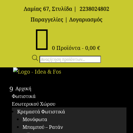
Λαμίας 67, Στυλίδα
|
2238024802
Παραγγελίες
|
Λογαριασμός

0 Προϊόντα
-
0,00
€
Αναζήτηση
προϊόντων
Αρχική
Φωτιστικά
Εσωτερικού Χώρου
Κρεμαστά Φωτιστικά
Μονόφωτα
Μπαμπού – Ρατάν