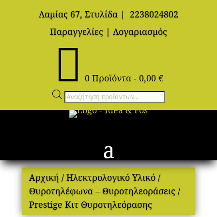
Λαμίας 67, Στυλίδα
|
2238024802
Παραγγελίες
|
Λογαριασμός

0 Προϊόντα
-
0,00
€
Αναζήτηση
προϊόντων
Αρχική
/
Ηλεκτρολογικό Υλικό
/
Θυροτηλέφωνα – Θυροτηλεοράσεις
/
Prestige Κιτ Θυρoτηλεόρασης