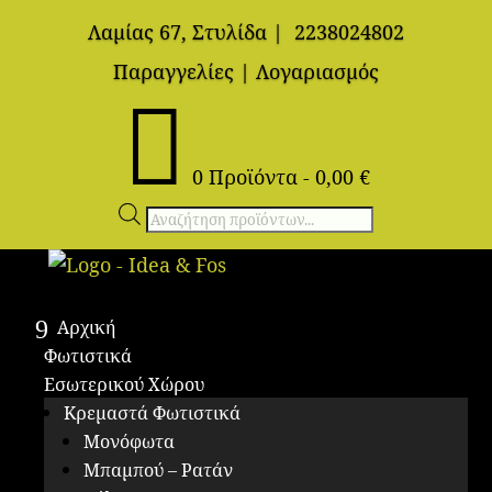
Λαμίας 67, Στυλίδα
|
2238024802
Παραγγελίες
|
Λογαριασμός

0 Προϊόντα
-
0,00
€
Αναζήτηση
προϊόντων
Αρχική
Φωτιστικά
Εσωτερικού Χώρου
Κρεμαστά Φωτιστικά
Μονόφωτα
Μπαμπού – Ρατάν