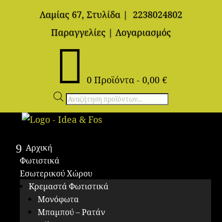
Λαμίας 67, Στυλίδα
|
2238024802
Παραγγελίες
|
Λογαριασμός

0 Προϊόντα
-
0,00
€
Αναζήτηση
προϊόντων
Αρχική
Φωτιστικά
Εσωτερικού Χώρου
Κρεμαστά Φωτιστικά
Μονόφωτα
Μπαμπού – Ρατάν