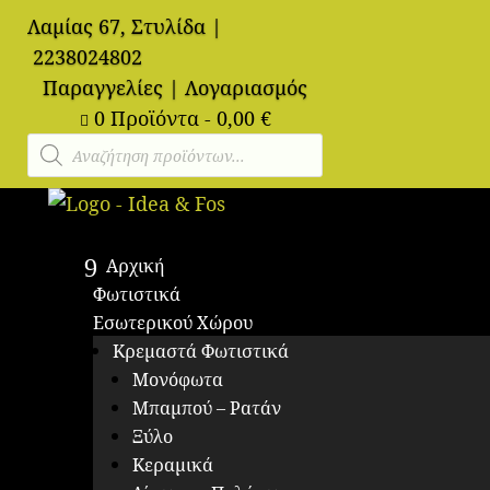
Λαμίας 67, Στυλίδα
|
2238024802
Παραγγελίες
|
Λογαριασμός
0 Προϊόντα
-
0,00
€

Αναζήτηση
προϊόντων
Αρχική
Φωτιστικά
Εσωτερικού Χώρου
Κρεμαστά Φωτιστικά
Μονόφωτα
Μπαμπού – Ρατάν
Ξύλο
Κεραμικά