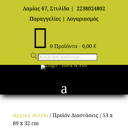
Λαμίας 67, Στυλίδα
|
2238024802
Παραγγελίες
|
Λογαριασμός

0 Προϊόντα
-
0,00
€
Αναζήτηση
προϊόντων
Αρχική σελίδα
/ Προϊόν Διαστάσεις / 53 x
89 x 32 cm