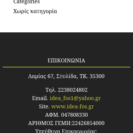
Categories
Χωρίς κατηγορία
ΕΠΙΚΟΙΝΩΝΙΑ
Λαμίας 67, Στυλίδα, TK. 35300
Τηλ. 2238024802
Email.
idea_fos1@yahoo.gr
Site.
www.idea-fos.gr
ΑΦΜ. 047808330
ΑΡΙΘΜΟΣ ΓΕΜΗ:22426854000
Υπεύθυνη Επικοινωνίας: