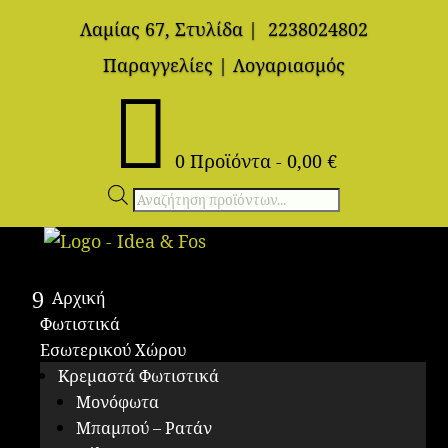
Λαμίας 67, Στυλίδα
|
2238024802
Παραγγελίες
|
Λογαριασμός

0 Προϊόντα
-
0,00
€
Αναζήτηση
προϊόντων
Αρχική
Φωτιστικά
Εσωτερικού Χώρου
Κρεμαστά Φωτιστικά
Μονόφωτα
Μπαμπού – Ρατάν